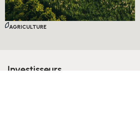
AGRICULTURE
Investisseurs
Constance Group compte 4 entités cotées sur la
bourse de Maurice, animées par une gouvernance
alliant rigueur institutionnelle et agilité décisionnelle.
Accédez aux informations clés sur la structure de
Constance Group, sa gouvernance et ses
performances financières.
DÉCOUVRIR