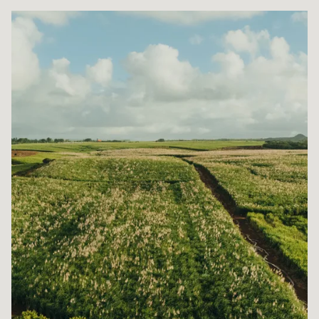
AGRICULTURE
Constance La Gaieté Company Limited (CLG)
puise ses racines dans la culture de la canne à
sucre, avec une production potentielle de 10 000
tonnes de sucre par an sur près de 1 900 hectares
de terres. L’entreprise s’est diversifiée dans la
culture vivrière ainsi que dans l’élevage bovin et de
cerfs, ouvrant ainsi de nouvelles perspectives.
DÉCOUVRIR